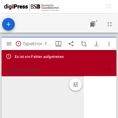
Toggl
navig
1
Mirador
TypeError: Failed to fetch
Viewer
Es ist ein Fehler aufgetreten
Technische Details