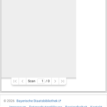
Scan
/ 
0
©
2026
Bayerische Staatsbibliothek
Impressum
Datenschutzerklärung
Barrierefreiheit
Kontakt