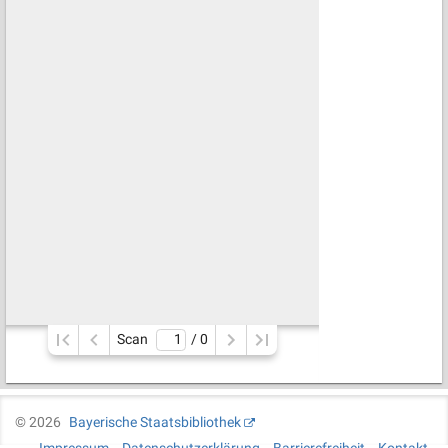
Scan
/ 
0
©
2026
Bayerische Staatsbibliothek
Impressum
Datenschutzerklärung
Barrierefreiheit
Kontakt