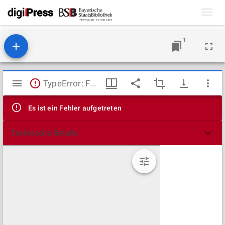
Toggl
navig
1
Mirador
TypeError: Failed to fetch
Viewer
Es ist ein Fehler aufgetreten
Technische Details