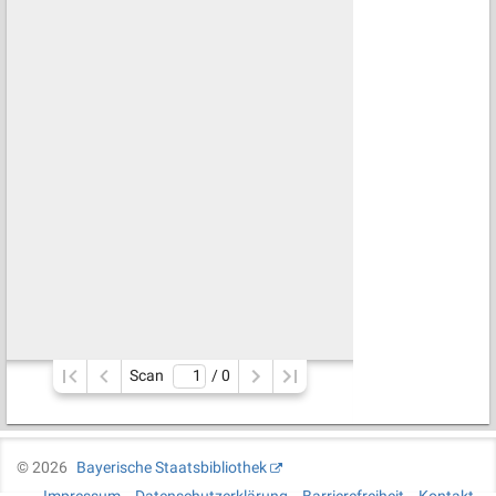
Scan
/ 
0
©
2026
Bayerische Staatsbibliothek
Impressum
Datenschutzerklärung
Barrierefreiheit
Kontakt