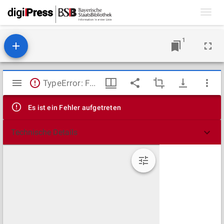
Toggl
navig
1
Mirador
TypeError: Failed to fetch
Viewer
Es ist ein Fehler aufgetreten
Technische Details