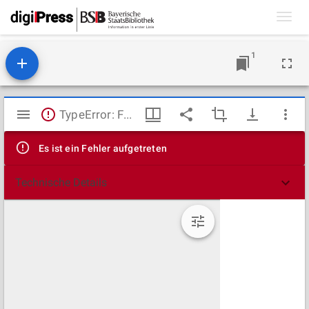
Toggl
navig
1
Mirador
TypeError: Failed to fetch
Viewer
Es ist ein Fehler aufgetreten
Technische Details