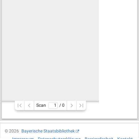
Scan
/ 
0
©
2026
Bayerische Staatsbibliothek
Impressum
Datenschutzerklärung
Barrierefreiheit
Kontakt