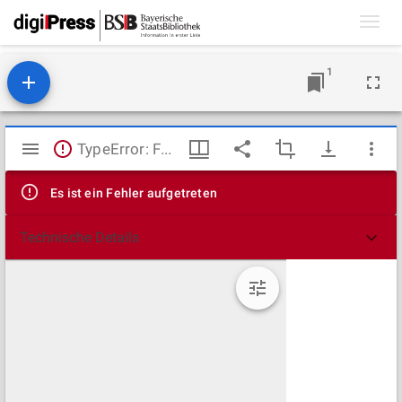
Toggl
navig
1
Mirador
TypeError: Failed to fetch
Viewer
Es ist ein Fehler aufgetreten
Technische Details