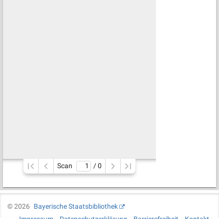
Scan
/ 
0
©
2026
Bayerische Staatsbibliothek
Impressum
Datenschutzerklärung
Barrierefreiheit
Kontakt