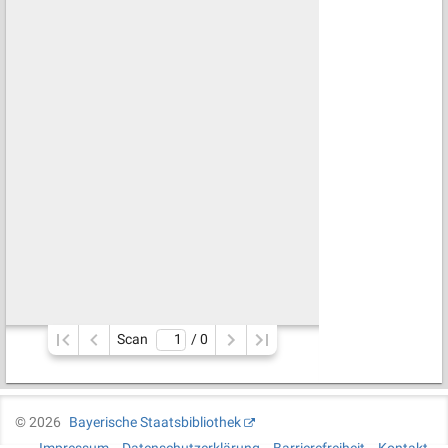
Scan
/ 
0
©
2026
Bayerische Staatsbibliothek
Impressum
Datenschutzerklärung
Barrierefreiheit
Kontakt