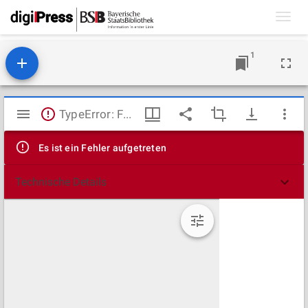
Toggl
navig
1
Mirador
TypeError: Failed to fetch
Viewer
Es ist ein Fehler aufgetreten
Technische Details