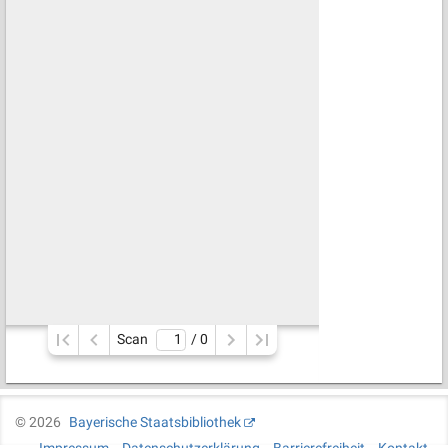
Scan
/ 
0
©
2026
Bayerische Staatsbibliothek
Impressum
Datenschutzerklärung
Barrierefreiheit
Kontakt