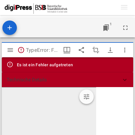
Toggl
navig
1
Mirador
TypeError: Failed to fetch
Viewer
Es ist ein Fehler aufgetreten
Technische Details