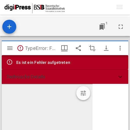
Toggl
navig
1
Mirador
TypeError: Failed to fetch
Viewer
Es ist ein Fehler aufgetreten
Technische Details