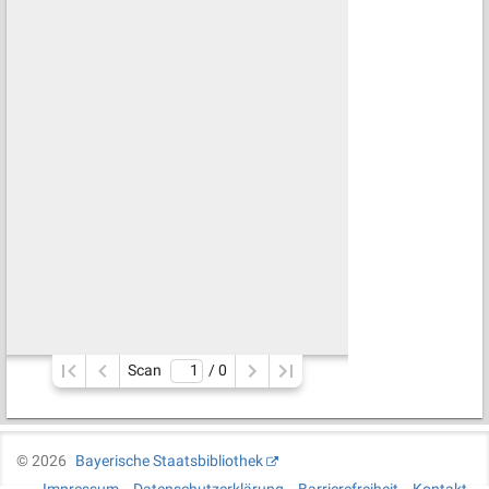
Scan
/ 
0
©
2026
Bayerische Staatsbibliothek
Impressum
Datenschutzerklärung
Barrierefreiheit
Kontakt