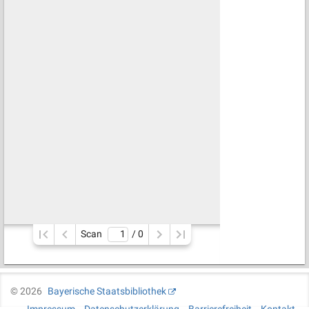
Scan
/ 
0
©
2026
Bayerische Staatsbibliothek
Impressum
Datenschutzerklärung
Barrierefreiheit
Kontakt