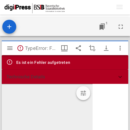
Toggl
navig
1
Mirador
TypeError: Failed to fetch
Viewer
Es ist ein Fehler aufgetreten
Technische Details