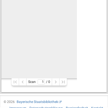
Scan
/ 
0
©
2026
Bayerische Staatsbibliothek
Impressum
Datenschutzerklärung
Barrierefreiheit
Kontakt