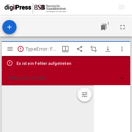
Toggl
navig
1
Mirador
TypeError: Failed to fetch
Viewer
Es ist ein Fehler aufgetreten
Technische Details