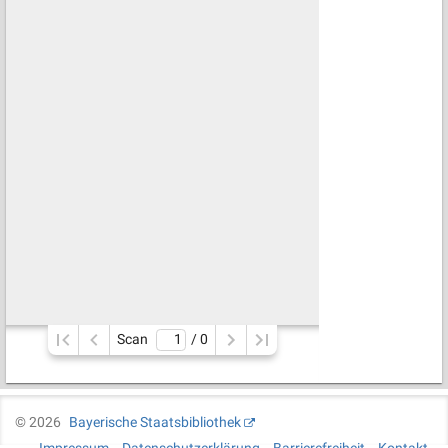
Scan
/ 
0
©
2026
Bayerische Staatsbibliothek
Impressum
Datenschutzerklärung
Barrierefreiheit
Kontakt