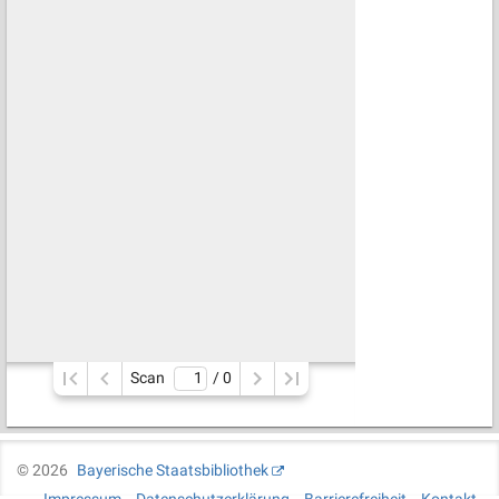
Scan
/ 
0
©
2026
Bayerische Staatsbibliothek
Impressum
Datenschutzerklärung
Barrierefreiheit
Kontakt