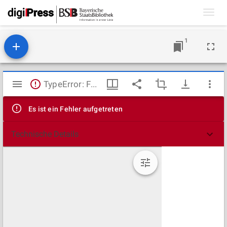
Toggl
navig
1
Mirador
TypeError: Failed to fetch
Viewer
Es ist ein Fehler aufgetreten
Technische Details