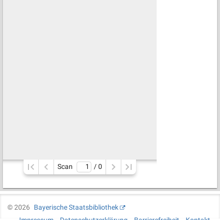
Scan
/ 
0
©
2026
Bayerische Staatsbibliothek
Impressum
Datenschutzerklärung
Barrierefreiheit
Kontakt