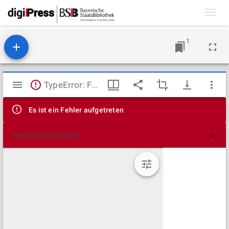
Toggl
navig
1
Mirador
TypeError: Failed to fetch
Viewer
Es ist ein Fehler aufgetreten
Technische Details