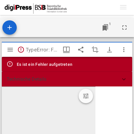
Toggl
navig
1
Mirador
TypeError: Failed to fetch
Viewer
Es ist ein Fehler aufgetreten
Technische Details