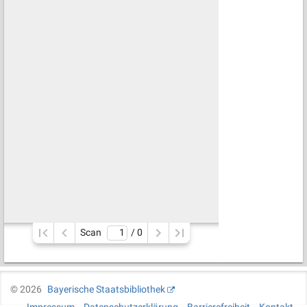
Scan
/ 
0
©
2026
Bayerische Staatsbibliothek
Impressum
Datenschutzerklärung
Barrierefreiheit
Kontakt