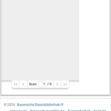
Scan
/ 
0
©
2026
Bayerische Staatsbibliothek
Impressum
Datenschutzerklärung
Barrierefreiheit
Kontakt