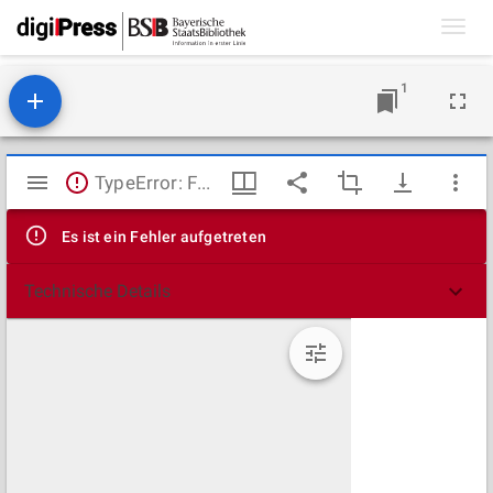
Toggl
navig
1
Mirador
TypeError: Failed to fetch
Viewer
Es ist ein Fehler aufgetreten
Technische Details