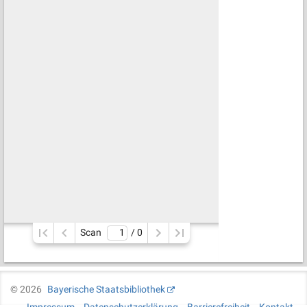
Scan
/ 
0
©
2026
Bayerische Staatsbibliothek
Impressum
Datenschutzerklärung
Barrierefreiheit
Kontakt