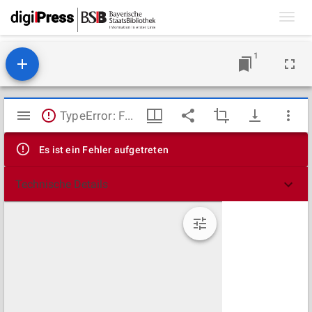
Toggl
navig
1
Mirador
TypeError: Failed to fetch
Viewer
Es ist ein Fehler aufgetreten
Technische Details