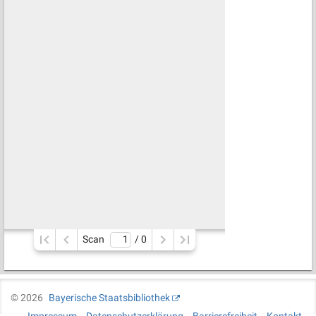
Scan
/ 
0
©
2026
Bayerische Staatsbibliothek
Impressum
Datenschutzerklärung
Barrierefreiheit
Kontakt