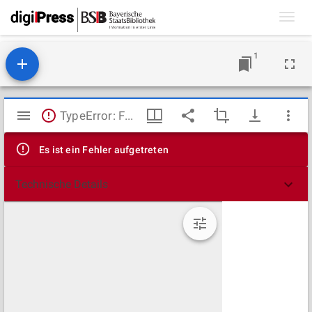
Toggl
navig
1
Mirador
TypeError: Failed to fetch
Viewer
Es ist ein Fehler aufgetreten
Technische Details