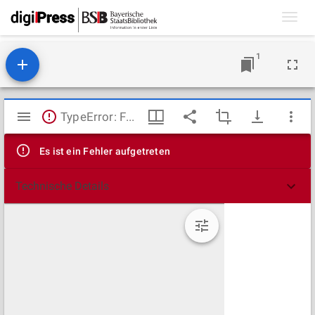
Toggl
navig
1
Mirador
TypeError: Failed to fetch
Viewer
Es ist ein Fehler aufgetreten
Technische Details