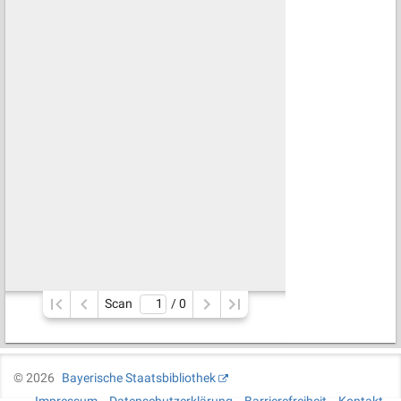
Scan
/ 
0
©
2026
Bayerische Staatsbibliothek
Impressum
Datenschutzerklärung
Barrierefreiheit
Kontakt