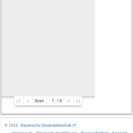
Scan
/ 
0
©
2026
Bayerische Staatsbibliothek
Impressum
Datenschutzerklärung
Barrierefreiheit
Kontakt