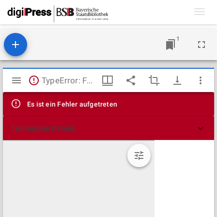
Toggl
navig
1
Mirador
TypeError: Failed to fetch
Viewer
Es ist ein Fehler aufgetreten
Technische Details