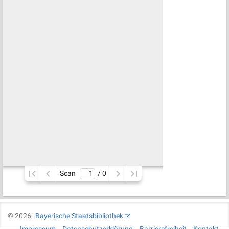
Scan
/ 
0
©
2026
Bayerische Staatsbibliothek
Impressum
Datenschutzerklärung
Barrierefreiheit
Kontakt