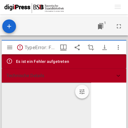
Toggl
navig
1
Mirador
TypeError: Failed to fetch
Viewer
Es ist ein Fehler aufgetreten
Technische Details