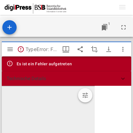
Toggl
navig
1
Mirador
TypeError: Failed to fetch
Viewer
Es ist ein Fehler aufgetreten
Technische Details