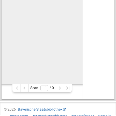
Scan
/ 
0
©
2026
Bayerische Staatsbibliothek
Impressum
Datenschutzerklärung
Barrierefreiheit
Kontakt