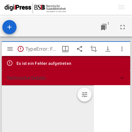
Toggl
navig
1
Mirador
TypeError: Failed to fetch
Viewer
Es ist ein Fehler aufgetreten
Technische Details