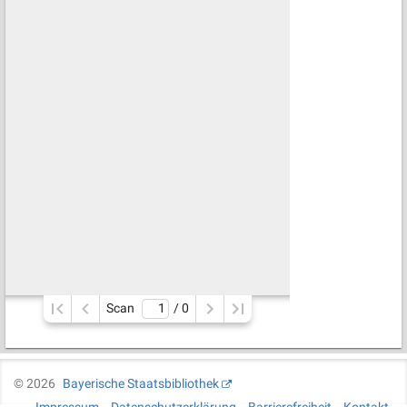
Scan
/ 
0
©
2026
Bayerische Staatsbibliothek
Impressum
Datenschutzerklärung
Barrierefreiheit
Kontakt