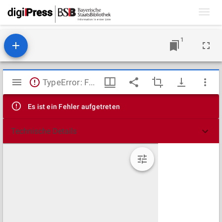
Toggl
navig
1
Mirador
TypeError: Failed to fetch
Viewer
Es ist ein Fehler aufgetreten
Technische Details