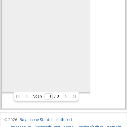
Scan
/ 
0
©
2026
Bayerische Staatsbibliothek
Impressum
Datenschutzerklärung
Barrierefreiheit
Kontakt