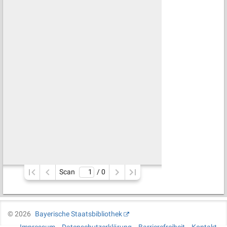
Scan
/ 
0
©
2026
Bayerische Staatsbibliothek
Impressum
Datenschutzerklärung
Barrierefreiheit
Kontakt