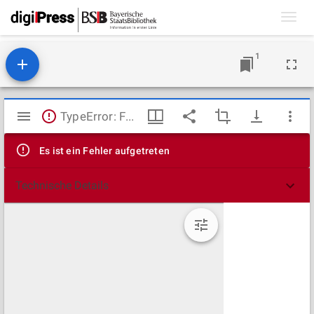
Toggl
navig
1
Mirador
TypeError: Failed to fetch
Viewer
Es ist ein Fehler aufgetreten
Technische Details