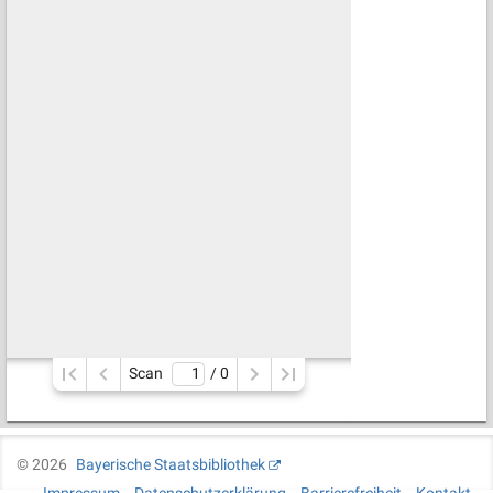
Scan
/ 
0
©
2026
Bayerische Staatsbibliothek
Impressum
Datenschutzerklärung
Barrierefreiheit
Kontakt