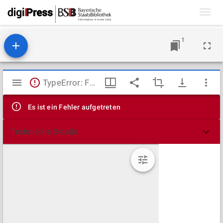
Toggl
navig
1
Mirador
TypeError: Failed to fetch
Viewer
Es ist ein Fehler aufgetreten
Technische Details