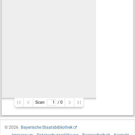
Scan
/ 
0
©
2026
Bayerische Staatsbibliothek
Impressum
Datenschutzerklärung
Barrierefreiheit
Kontakt