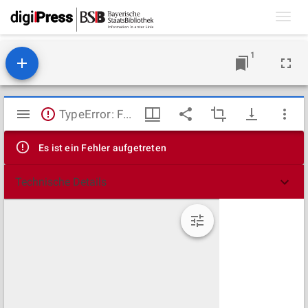
Toggl
navig
1
Mirador
TypeError: Failed to fetch
Viewer
Es ist ein Fehler aufgetreten
Technische Details