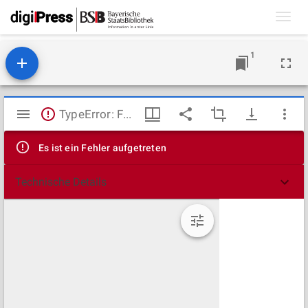
Toggl
navig
1
Mirador
TypeError: Failed to fetch
Viewer
Es ist ein Fehler aufgetreten
Technische Details