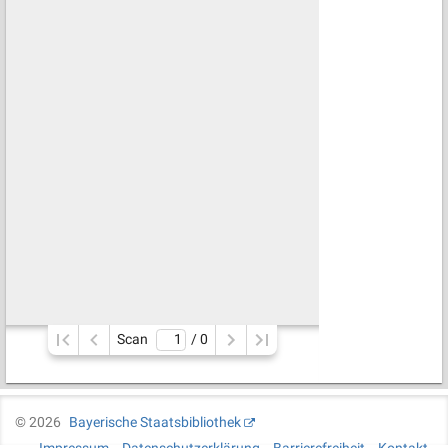
Scan
/ 
0
©
2026
Bayerische Staatsbibliothek
Impressum
Datenschutzerklärung
Barrierefreiheit
Kontakt