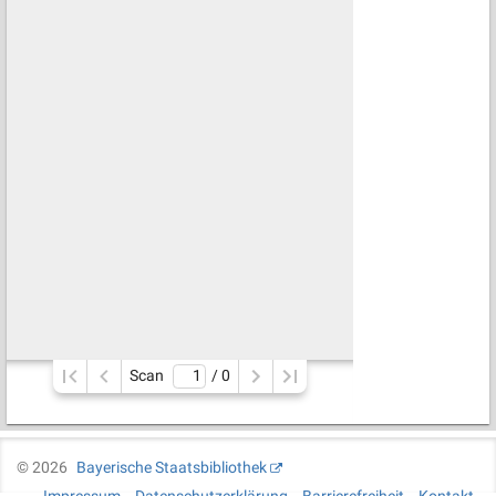
Scan
/ 
0
©
2026
Bayerische Staatsbibliothek
Impressum
Datenschutzerklärung
Barrierefreiheit
Kontakt