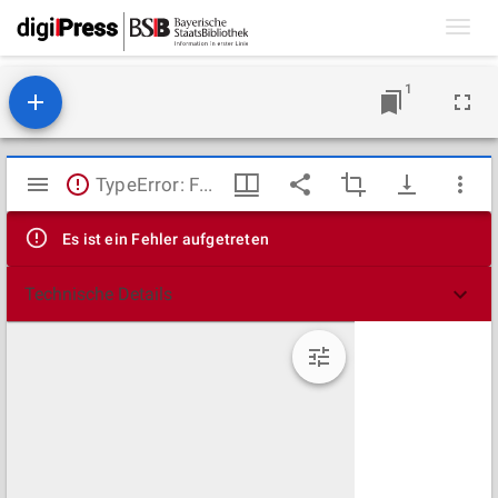
Toggl
navig
1
Mirador
TypeError: Failed to fetch
Viewer
Es ist ein Fehler aufgetreten
Technische Details