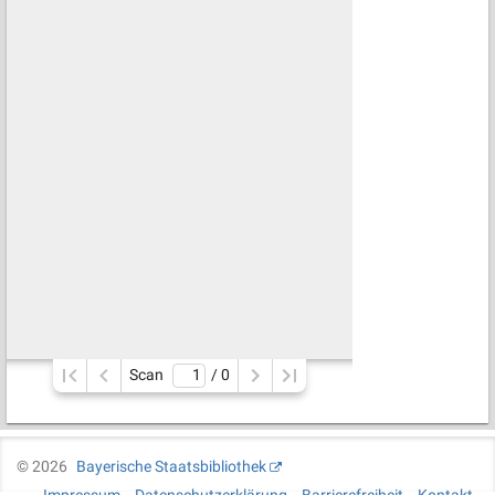
Scan
/ 
0
©
2026
Bayerische Staatsbibliothek
Impressum
Datenschutzerklärung
Barrierefreiheit
Kontakt