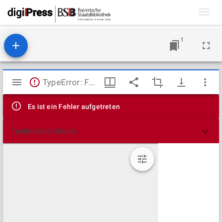
Toggl
navig
1
Mirador
TypeError: Failed to fetch
Viewer
Es ist ein Fehler aufgetreten
Technische Details