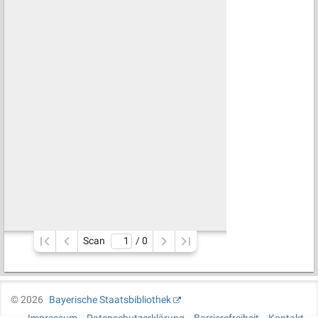
Scan
/ 
0
©
2026
Bayerische Staatsbibliothek
Impressum
Datenschutzerklärung
Barrierefreiheit
Kontakt