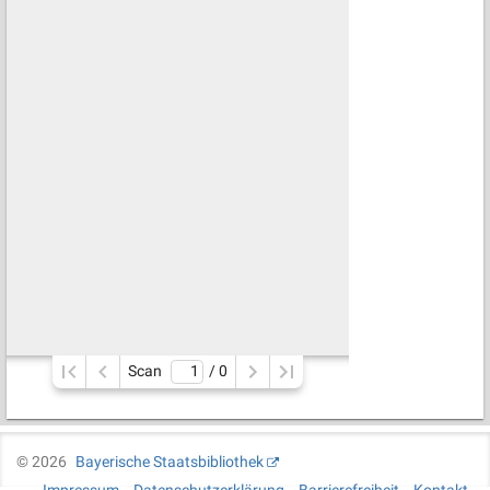
Scan
/ 
0
©
2026
Bayerische Staatsbibliothek
Impressum
Datenschutzerklärung
Barrierefreiheit
Kontakt