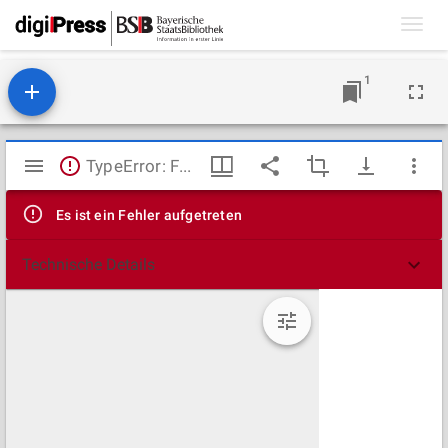
Toggl
navig
1
Mirador
TypeError: Failed to fetch
Viewer
Es ist ein Fehler aufgetreten
Technische Details