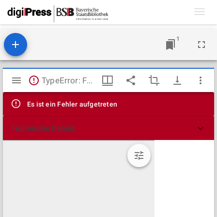
Toggl
navig
1
Mirador
TypeError: Failed to fetch
Viewer
Es ist ein Fehler aufgetreten
Technische Details