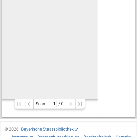
Scan
/ 
0
©
2026
Bayerische Staatsbibliothek
Impressum
Datenschutzerklärung
Barrierefreiheit
Kontakt