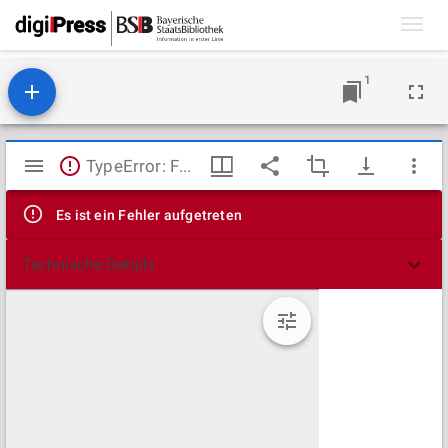
Toggl
navig
1
Mirador
TypeError: Failed to fetch
Viewer
Es ist ein Fehler aufgetreten
Technische Details