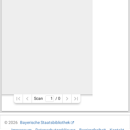
Scan
/ 
0
©
2026
Bayerische Staatsbibliothek
Impressum
Datenschutzerklärung
Barrierefreiheit
Kontakt