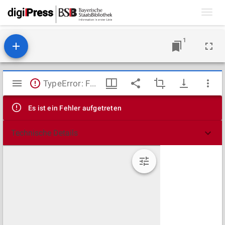
Toggl
navig
1
Mirador
TypeError: Failed to fetch
Viewer
Es ist ein Fehler aufgetreten
Technische Details