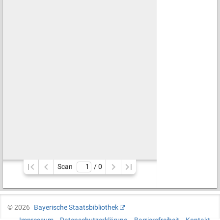
Scan
/ 
0
©
2026
Bayerische Staatsbibliothek
Impressum
Datenschutzerklärung
Barrierefreiheit
Kontakt