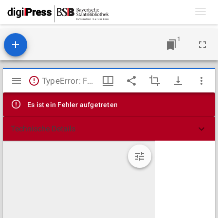
Toggl
navig
1
Mirador
TypeError: Failed to fetch
Viewer
Es ist ein Fehler aufgetreten
Technische Details