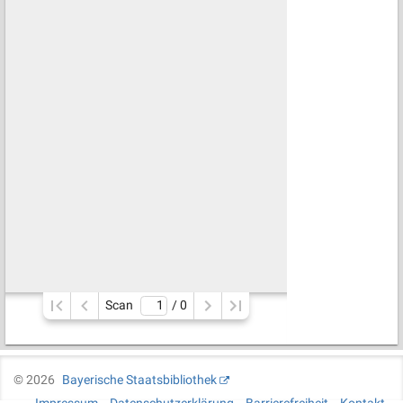
Scan
/ 
0
©
2026
Bayerische Staatsbibliothek
Impressum
Datenschutzerklärung
Barrierefreiheit
Kontakt