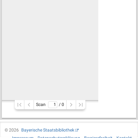
Scan
/ 
0
©
2026
Bayerische Staatsbibliothek
Impressum
Datenschutzerklärung
Barrierefreiheit
Kontakt