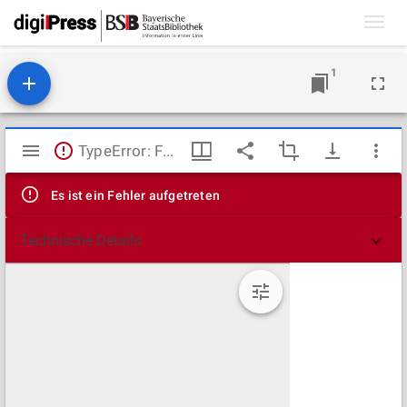
Toggl
navig
1
Mirador
TypeError: Failed to fetch
Viewer
Es ist ein Fehler aufgetreten
Technische Details