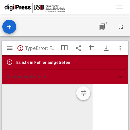
Toggl
navig
1
Mirador
TypeError: Failed to fetch
Viewer
Es ist ein Fehler aufgetreten
Technische Details