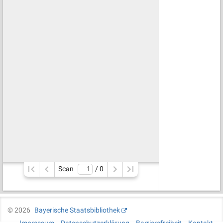
Scan
/ 
0
©
2026
Bayerische Staatsbibliothek
Impressum
Datenschutzerklärung
Barrierefreiheit
Kontakt