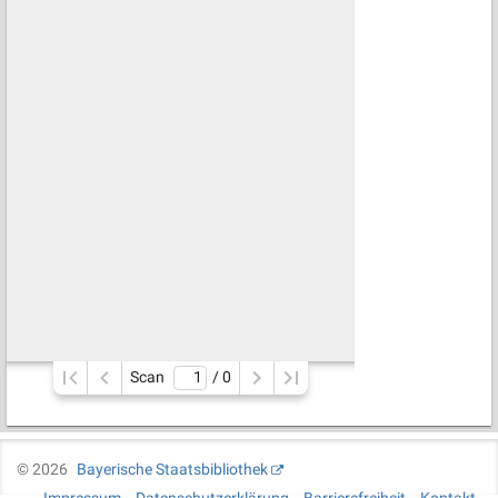
Scan
/ 
0
©
2026
Bayerische Staatsbibliothek
Impressum
Datenschutzerklärung
Barrierefreiheit
Kontakt