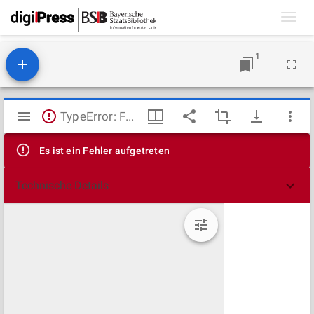
Toggl
navig
1
Mirador
TypeError: Failed to fetch
Viewer
Es ist ein Fehler aufgetreten
Technische Details