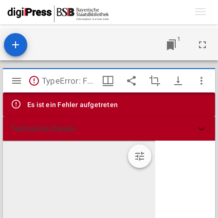
Toggl
navig
1
Mirador
TypeError: Failed to fetch
Viewer
Es ist ein Fehler aufgetreten
Technische Details