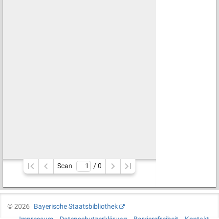
Scan
/ 
0
©
2026
Bayerische Staatsbibliothek
Impressum
Datenschutzerklärung
Barrierefreiheit
Kontakt