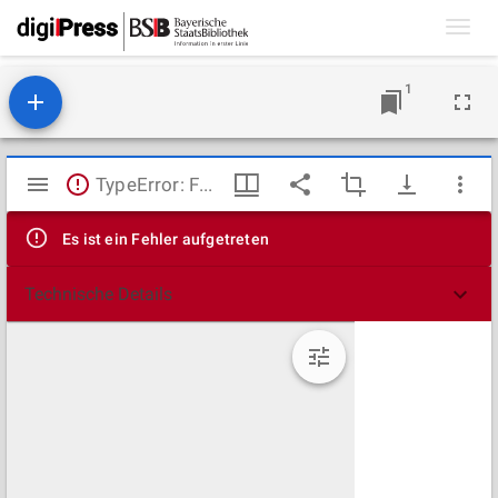
Toggl
navig
1
Mirador
TypeError: Failed to fetch
Viewer
Es ist ein Fehler aufgetreten
Technische Details