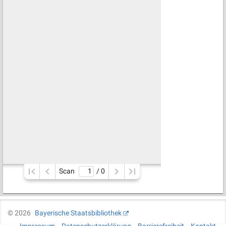
Scan
/ 
0
©
2026
Bayerische Staatsbibliothek
Impressum
Datenschutzerklärung
Barrierefreiheit
Kontakt