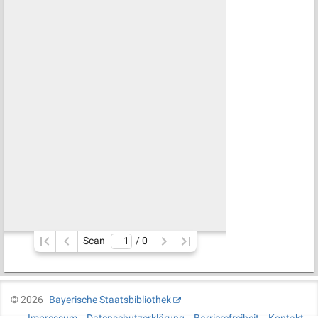
Scan
/ 
0
©
2026
Bayerische Staatsbibliothek
Impressum
Datenschutzerklärung
Barrierefreiheit
Kontakt