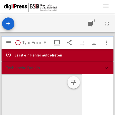
Toggl
navig
1
Mirador
TypeError: Failed to fetch
Viewer
Es ist ein Fehler aufgetreten
Technische Details