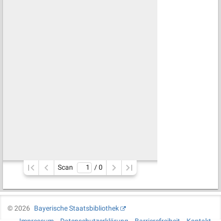
Scan
/ 
0
©
2026
Bayerische Staatsbibliothek
Impressum
Datenschutzerklärung
Barrierefreiheit
Kontakt