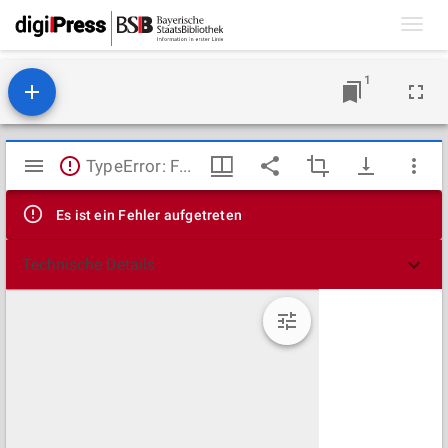
Toggl
navig
1
Mirador
TypeError: Failed to fetch
Viewer
Es ist ein Fehler aufgetreten
Technische Details