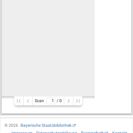
Scan
/ 
0
©
2026
Bayerische Staatsbibliothek
Impressum
Datenschutzerklärung
Barrierefreiheit
Kontakt