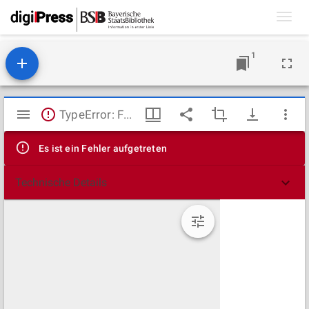
Toggl
navig
1
Mirador
TypeError: Failed to fetch
Viewer
Es ist ein Fehler aufgetreten
Technische Details