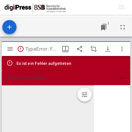
Toggl
navig
1
Mirador
TypeError: Failed to fetch
Viewer
Es ist ein Fehler aufgetreten
Technische Details