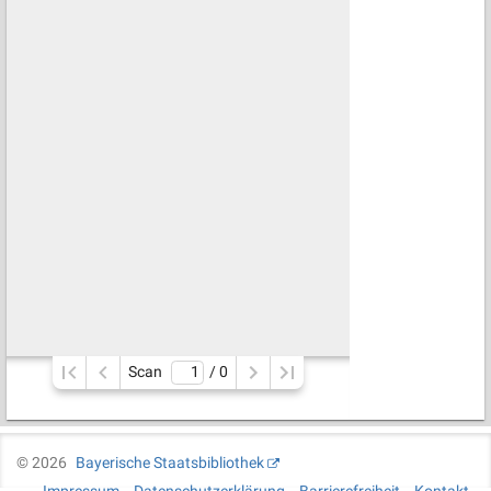
Scan
/ 
0
©
2026
Bayerische Staatsbibliothek
Impressum
Datenschutzerklärung
Barrierefreiheit
Kontakt