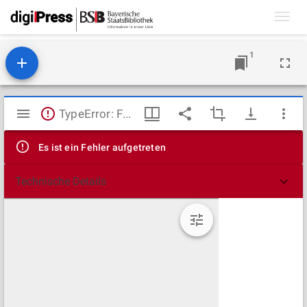
Toggl
navig
1
Mirador
TypeError: Failed to fetch
Viewer
Es ist ein Fehler aufgetreten
Technische Details