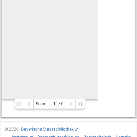
Scan
/ 
0
©
2026
Bayerische Staatsbibliothek
Impressum
Datenschutzerklärung
Barrierefreiheit
Kontakt