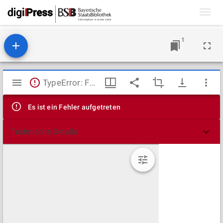
Toggl
navig
1
Mirador
TypeError: Failed to fetch
Viewer
Es ist ein Fehler aufgetreten
Technische Details