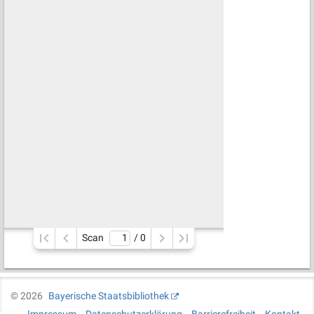
Scan
/ 
0
©
2026
Bayerische Staatsbibliothek
Impressum
Datenschutzerklärung
Barrierefreiheit
Kontakt