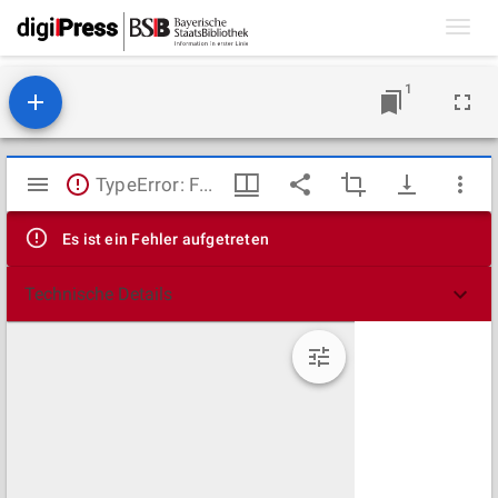
Toggl
navig
1
Mirador
TypeError: Failed to fetch
Viewer
Es ist ein Fehler aufgetreten
Technische Details