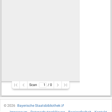
Scan
/ 
0
©
2026
Bayerische Staatsbibliothek
Impressum
Datenschutzerklärung
Barrierefreiheit
Kontakt