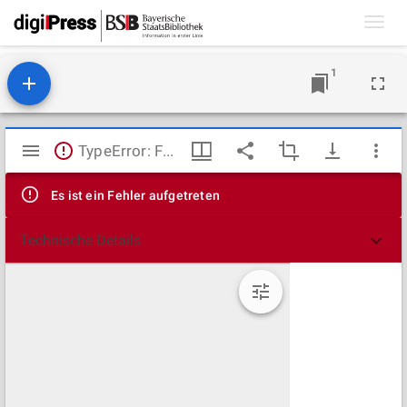
Toggl
navig
1
Mirador
TypeError: Failed to fetch
Viewer
Es ist ein Fehler aufgetreten
Technische Details