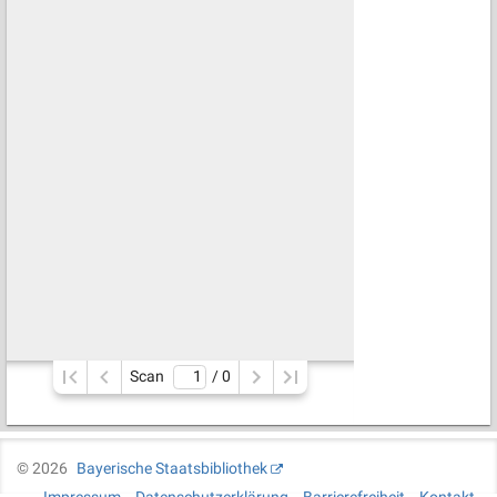
Scan
/ 
0
©
2026
Bayerische Staatsbibliothek
Impressum
Datenschutzerklärung
Barrierefreiheit
Kontakt