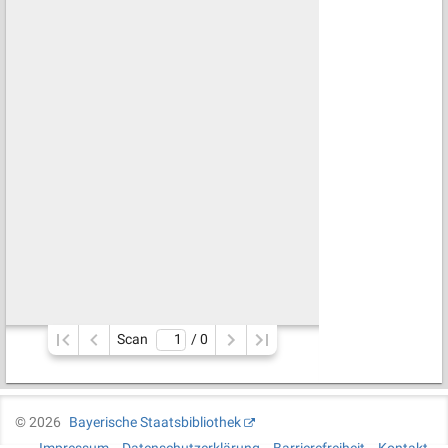
Scan
/ 
0
©
2026
Bayerische Staatsbibliothek
Impressum
Datenschutzerklärung
Barrierefreiheit
Kontakt