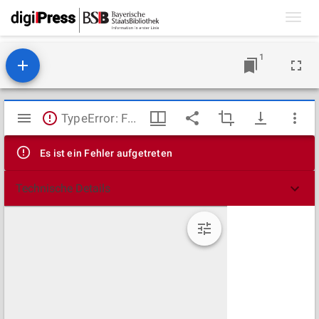
Toggl
navig
1
Mirador
TypeError: Failed to fetch
Viewer
Es ist ein Fehler aufgetreten
Technische Details