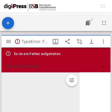
Toggl
navig
1
Mirador
TypeError: Failed to fetch
Viewer
Es ist ein Fehler aufgetreten
Technische Details