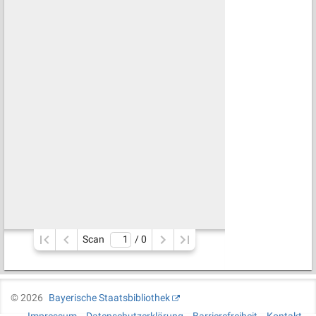
Scan
/ 
0
©
2026
Bayerische Staatsbibliothek
Impressum
Datenschutzerklärung
Barrierefreiheit
Kontakt